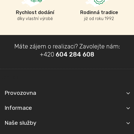
Rychlost dodání
Rodinná tradice
díky vlastní výrobě
již od roku 1992
Z
Máte zájem o realizaci? Zavolejte nám:
á
+420
604 284 608
p
a
t
Kontakt
í
Provozovna
Informace
Naše služby