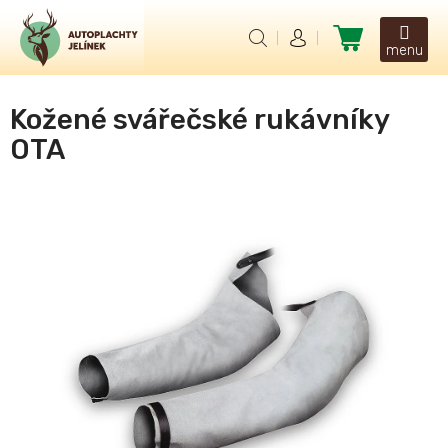
Přejít
na
Nákupní
obsah
košík
Kožené svářečské rukávníky
OTA