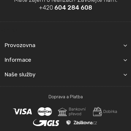
á
+420
604 284 608
p
a
t
Kontakt
í
Provozovna
Informace
Naše služby
Doprava a Platba