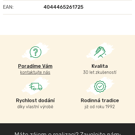
EAN
:
4044465261725
Poradíme Vám
Kvalita
kontaktujte nás
30 let zkušeností
Rychlost dodání
Rodinná tradice
díky vlastní výrobě
již od roku 1992
Z
Máte zájem o realizaci? Zavolejte nám: