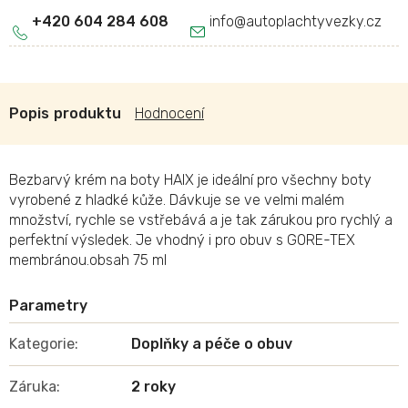
+420 604 284 608
info
@
autoplachtyvezky.cz
Popis
Hodnocení
Bezbarvý krém na boty HAIX je ideální pro všechny boty
vyrobené z hladké kůže. Dávkuje se ve velmi malém
množství, rychle se vstřebává a je tak zárukou pro rychlý a
perfektní výsledek. Je vhodný i pro obuv s GORE-TEX
membránou.obsah 75 ml
Kategorie
:
Doplňky a péče o obuv
Záruka
:
2 roky