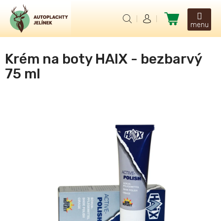
Přejít
na
Nákupní
obsah
košík
Krém na boty HAIX - bezbarvý
75 ml