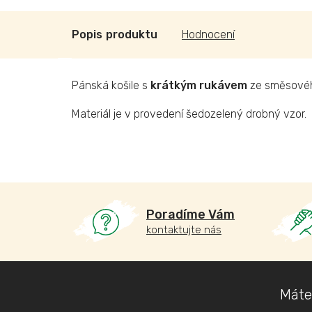
Popis
Hodnocení
Pánská košile s
krátkým rukávem
ze směsového
Materiál je v provedení šedozelený drobný vzor.
Poradíme Vám
kontaktujte nás
Z
Máte
á