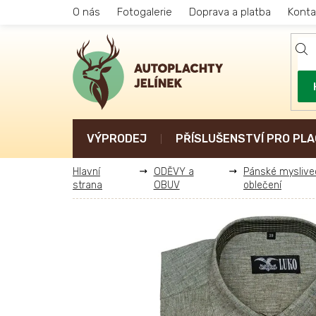
Přejít
O nás
Fotogalerie
Doprava a platba
Konta
na
obsah
VÝPRODEJ
PŘÍSLUŠENSTVÍ PRO PLA
ODĚVY a
Pánské myslive
OBUV
oblečení