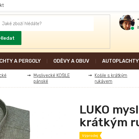
kt
Hledat
CHTY A PERGOLY
ODĚVY A OBUV
AUTOPLACHTY 
cké
Myslivecké KOŠILE
Košile s krátkým
pánské
rukávem
LUKO mysli
krátkým 
Výprodej