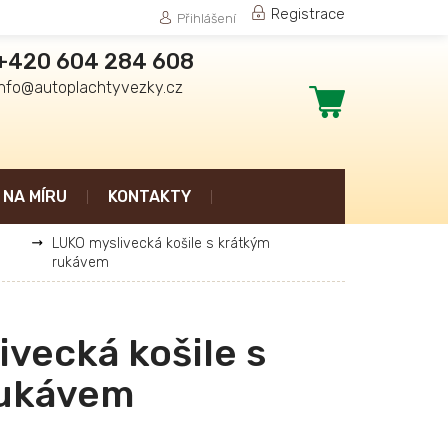
Registrace
Přihlášení
+420 604 284 608
info@autoplachtyvezky.cz
Nákupní
košík
NA MÍRU
KONTAKTY
LUKO myslivecká košile s krátkým
rukávem
vecká košile s
rukávem