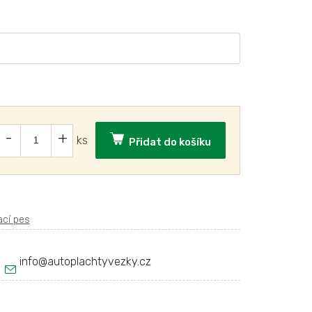
Přidat do košíku
info
@
autoplachtyvezky.cz