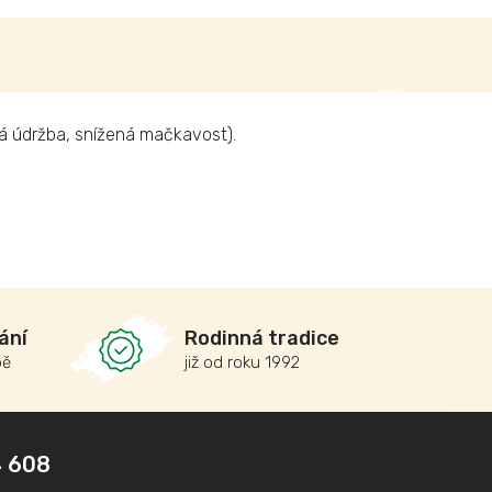
 údržba, snížená mačkavost).
ání
Rodinná tradice
bě
již od roku 1992
 608