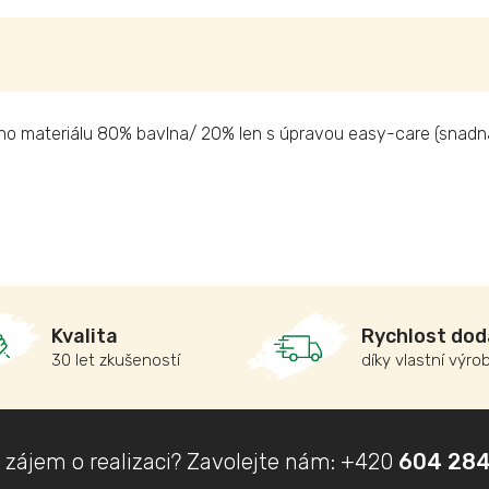
 materiálu 80% bavlna/ 20% len s úpravou easy-care (snadná
Kvalita
Rychlost dod
30 let zkušeností
díky vlastní výro
 zájem o realizaci? Zavolejte nám:
+420
604 284