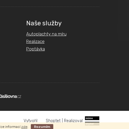
Naše služby
Autoplachty na míru
Realizace
Poptávka
Shoptet
|
Realizoval
íce informací
zde
.
Rozumím