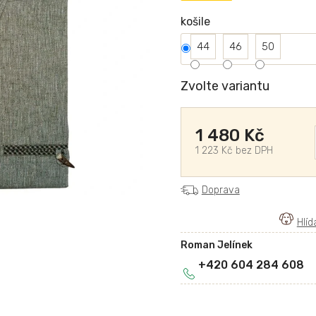
košile
44
46
50
Zvolte variantu
1 480 Kč
1 223 Kč bez DPH
Doprava
Roman Jelínek
+420 604 284 608