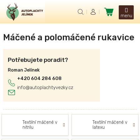
Přejít
na
Nákupní
obsah
košík
Máčené a polomáčené rukavice
Potřebujete poradit?
Roman Jelínek
+420 604 284 608
info
@
autoplachtyvezky.cz
Textilní máčené v
Textilní máčené v
nitrilu
latexu