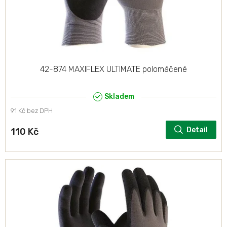
d
u
k
t
ů
42-874 MAXIFLEX ULTIMATE polomáčené
Skladem
91 Kč bez DPH
Detail
110 Kč