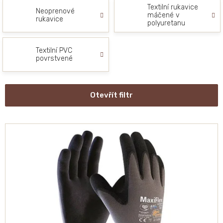
Textilní rukavice
Neoprenové
máčené v
rukavice
polyuretanu
Textilní PVC
povrstvené
Otevřít filtr
V
ý
p
i
s
p
r
o