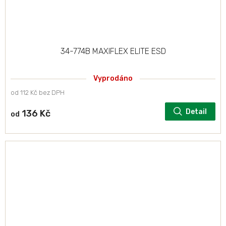
34-774B MAXIFLEX ELITE ESD
Vyprodáno
od 112 Kč bez DPH
Detail
136 Kč
od