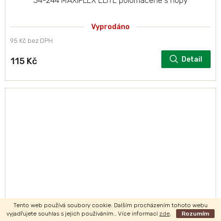
34-244 MAXIFLEX ELITE polomáčené s nopy
Vyprodáno
95 Kč bez DPH
Detail
115 Kč
Tento web používá soubory cookie. Dalším procházením tohoto webu
vyjadřujete souhlas s jejich používáním.. Více informací
zde
.
Rozumím