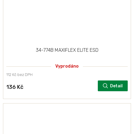
34-774B MAXIFLEX ELITE ESD
Vyprodáno
112 Kč bez DPH
Detail
136 Kč