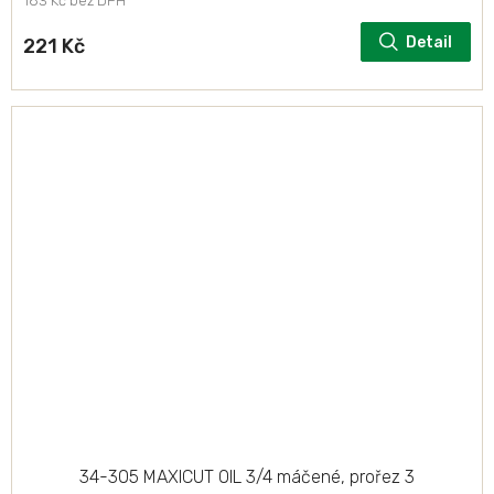
183 Kč bez DPH
Detail
221 Kč
34-305 MAXICUT OIL 3/4 máčené, prořez 3