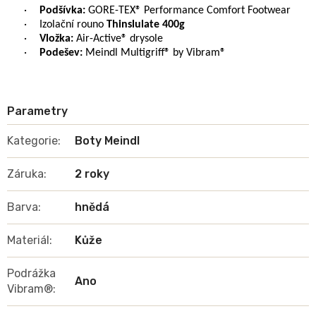
·
Podšívka:
GORE-TEX® Performance Comfort Footwear
·
Izolační rouno
Thinslulate 400g
·
Vložka:
Air-Active® drysole
·
Podešev:
Meindl Multigriff® by Vibram®
Kategorie
:
Boty Meindl
Záruka
:
2 roky
Barva
:
hnědá
Materiál
:
Kůže
Podrážka
Ano
Vibram®
: