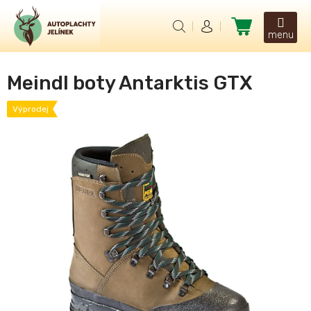
Přejít
na
Nákupní
obsah
košík
Meindl boty Antarktis GTX
Výprodej