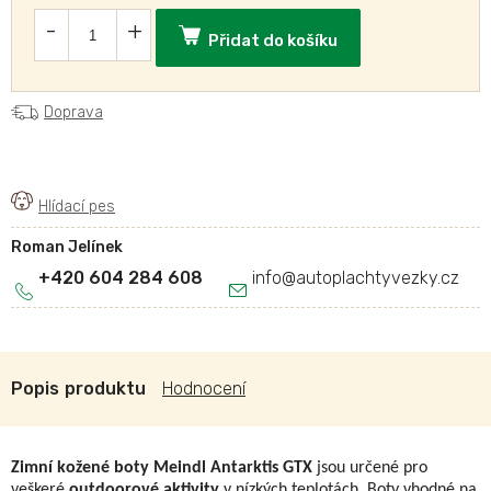
Přidat do košíku
Doprava
Roman Jelínek
+420 604 284 608
info
@
autoplachtyvezky.cz
Popis
Hodnocení
Zimní kožené boty Meindl Antarktis GTX
jsou určené pro
veškeré
outdoorové aktivity
v nízkých teplotách. Boty vhodné na