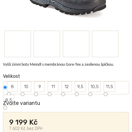
Vyšší zimní boty
Meindl
s membránou
Gore-Tex
a zesílenou špičkou.
Velikost
8
10
9
11
12
9,5
10,5
11,5
8,5
Zvolte variantu
9 199 Kč
7 602 Kč bez DPH