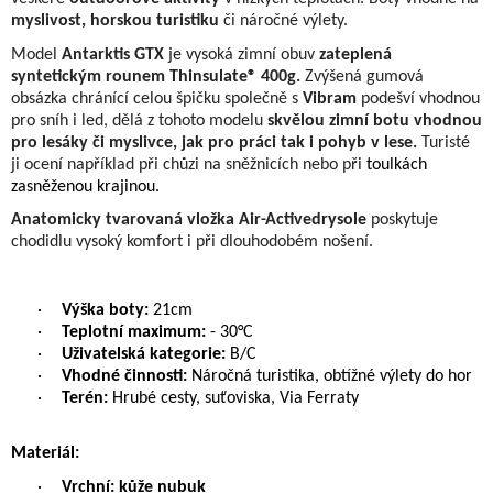
myslivost, horskou turistiku
či náročné výlety.
Model
Antarktis GTX
je vysoká zimní obuv
zateplená
syntetickým rounem Thinsulate® 400g.
Zvýšená gumová
obsázka chránící celou špičku společně s
Vibram
podešví vhodnou
pro sníh i led, dělá z tohoto modelu
skvělou zimní botu vhodnou
pro lesáky či myslivce, jak pro práci tak i pohyb v lese.
Turisté
ji ocení například při chůzi na sněžnicích nebo při
toulkách
zasněženou krajinou.
Anatomicky tvarovaná vložka Air-Activedrysole
poskytuje
chodidlu vysoký komfort i při dlouhodobém nošení.
·
Výška boty:
21cm
·
Teplotní maximum:
- 30°C
·
Uživatelská kategorie:
B/C
·
Vhodné činnosti:
Náročná turistika, obtížné výlety do hor
·
Terén:
Hrubé cesty, suťoviska, Via Ferraty
Materiál:
·
Vrchní: kůže nubuk