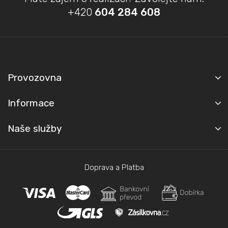
á
+420
604 284 608
p
a
t
Kontakt
í
Provozovna
Informace
Naše služby
Doprava a Platba