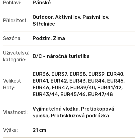
Pohlaví
:
Pánské
Outdoor, Aktivní lov, Pasivní lov,
Příležitost
:
Střelnice
Sezóna
:
Podzim, Zima
Uživatelská
B/C - náročná turistika
kategorie
:
EUR36, EUR37, EUR38, EUR39, EUR40,
Velikost
EUR41, EUR42, EUR43, EUR44, EUR45,
Boty
:
EUR46, EUR47, EUR39/40, EUR41/42,
EUR43/44, EUR45/46, EUR47/48
Vyjímatelná vložka, Protiokopová
Vlastnosti
:
špička, Protiskluzová podrážka
Výška
:
21 cm