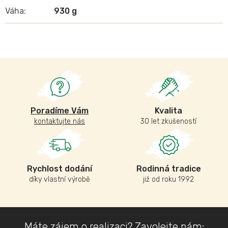
Váha
:
930 g
Poradíme Vám
Kvalita
kontaktujte nás
30 let zkušeností
Rychlost dodání
Rodinná tradice
díky vlastní výrobě
již od roku 1992
Z
Máte zájem o realizaci? Zavolejte nám: