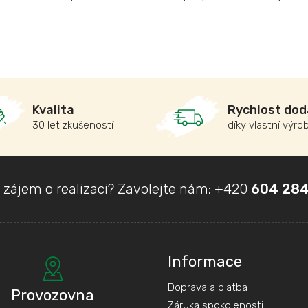
Kvalita
Rychlost dod
30 let zkušeností
díky vlastní výro
 zájem o realizaci? Zavolejte nám:
+420
604 284
Informace
Doprava a platba
Provozovna
Záruka spokojenosti