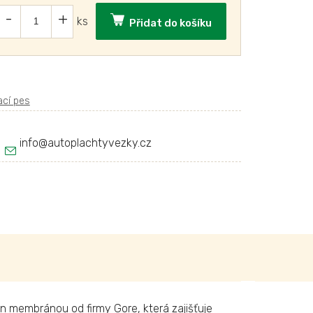
Přidat do košíku
info
@
autoplachtyvezky.cz
n membránou od firmy Gore, která zajišťuje