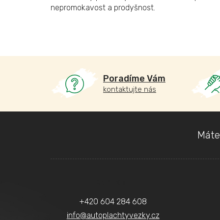
nepromokavost a prodyšnost.
Poradíme Vám
kontaktujte nás
Z
Máte
á
p
a
Kontakt
t
+420 604 284 608
í
info
@
autoplachtyvezky.cz