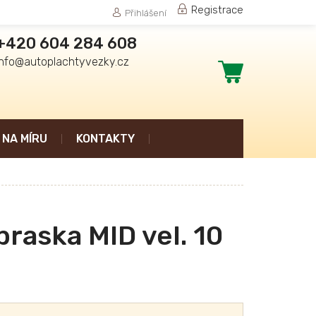
Registrace
Přihlášení
+420 604 284 608
info@autoplachtyvezky.cz
Nákupní
košík
NA MÍRU
KONTAKTY
raska MID vel. 10