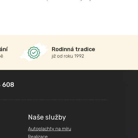
ání
Rodinná tradice
bě
již od roku 1992
 608
Naše služby
Autoplachty na míru
Realizace