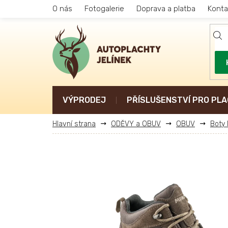
Přejít
O nás
Fotogalerie
Doprava a platba
Konta
na
obsah
VÝPRODEJ
PŘÍSLUŠENSTVÍ PRO PLA
ODĚVY a OBUV
OBUV
Boty 