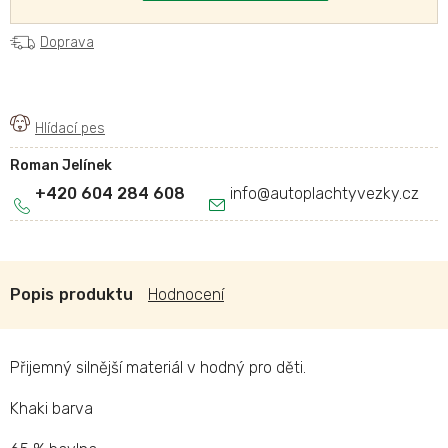
Doprava
Roman Jelínek
+420 604 284 608
info
@
autoplachtyvezky.cz
Popis
Hodnocení
Přijemný silnější materiál v hodný pro děti.
Khaki barva