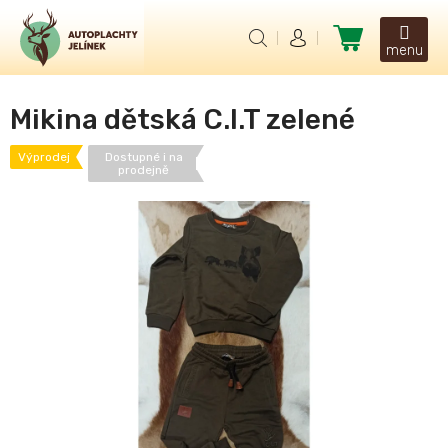
Přejít
na
Nákupní
obsah
košík
Mikina dětská C.I.T zelené
Výprodej
Dostupné i na
prodejně