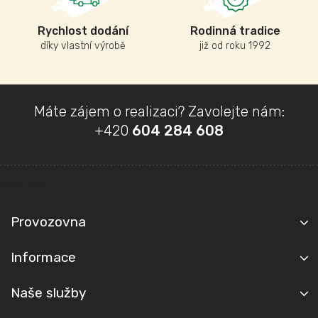
Rychlost dodání
Rodinná tradice
díky vlastní výrobě
již od roku 1992
Z
Máte zájem o realizaci? Zavolejte nám:
á
+420
604 284 608
p
a
t
Kontakt
í
Provozovna
Informace
Naše služby