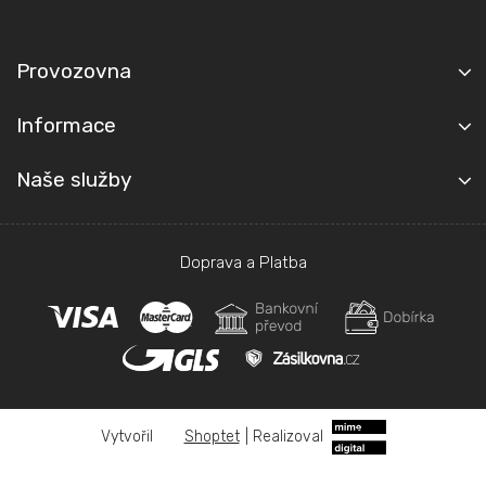
t
Kontakt
í
Provozovna
Informace
Naše služby
Doprava a Platba
Shoptet
|
Realizoval