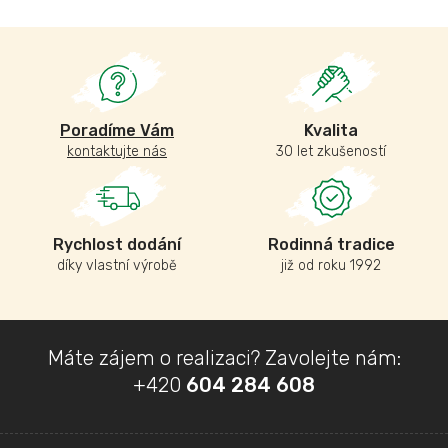
Poradíme Vám
Kvalita
kontaktujte nás
30 let zkušeností
Rychlost dodání
Rodinná tradice
díky vlastní výrobě
již od roku 1992
Z
Máte zájem o realizaci? Zavolejte nám:
á
+420
604 284 608
p
a