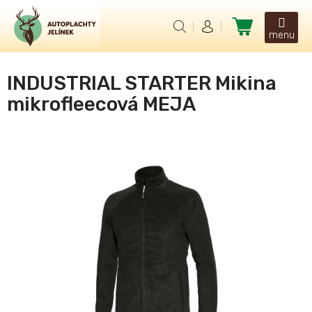
Přejít
na
Nákupní
obsah
košík
INDUSTRIAL STARTER Mikina
mikrofleecová MEJA