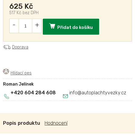
625 Kč
517 Kč bez DPH
Přidat do košíku
Doprava
Roman Jelínek
+420 604 284 608
info
@
autoplachtyvezky.cz
Popis
Hodnocení