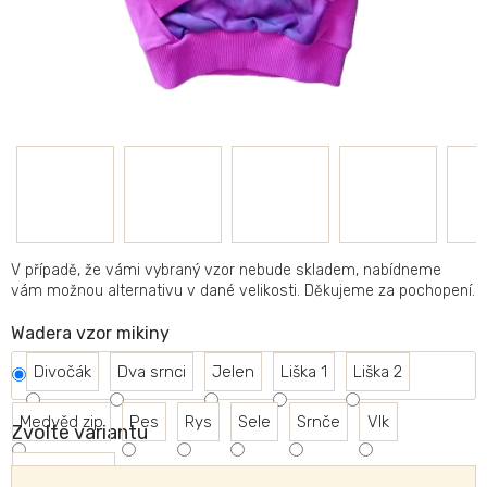
V případě, že vámi vybraný vzor nebude skladem, nabídneme
vám možnou alternativu v dané velikosti. Děkujeme za pochopení.
Wadera vzor mikiny
Divočák
Dva srnci
Jelen
Liška 1
Liška 2
Medvěd zip
Pes
Rys
Sele
Srnče
Vlk
Zvolte variantu
Zelená logo