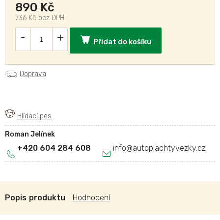
890 Kč
736 Kč bez DPH
Přidat do košíku
Doprava
Roman Jelínek
+420 604 284 608
info
@
autoplachtyvezky.cz
Popis
Hodnocení