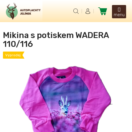
Přejít
na
Nákupní
obsah
košík
Mikina s potiskem WADERA
110/116
Výprodej