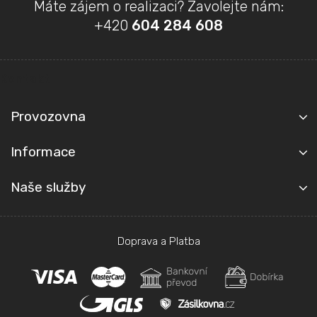
Z
Máte zájem o realizaci? Zavolejte nám:
á
+420
604 284 608
p
a
t
Kontakt
í
Provozovna
Informace
Naše služby
Doprava a Platba