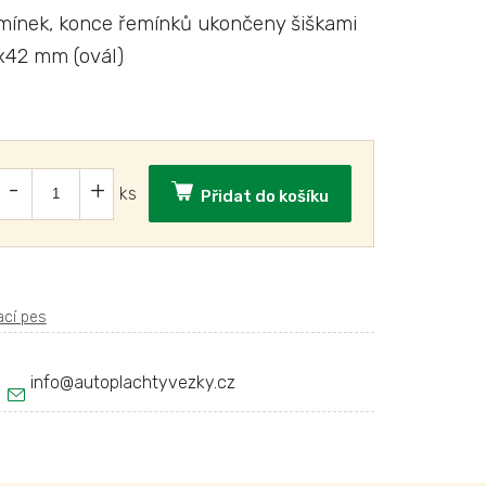
mínek, konce řemínků ukončeny šiškami
x42 mm (ovál)
Přidat do košíku
info
@
autoplachtyvezky.cz