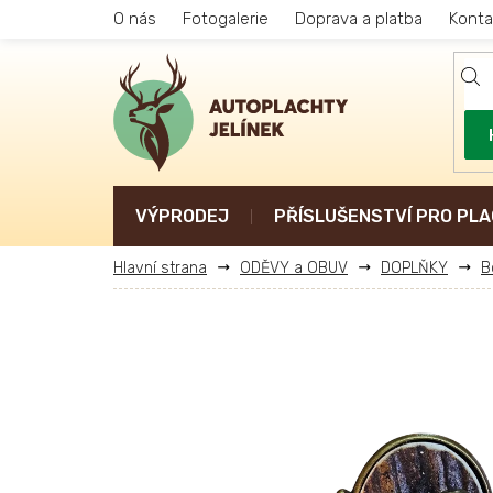
Přejít
O nás
Fotogalerie
Doprava a platba
Konta
na
obsah
VÝPRODEJ
PŘÍSLUŠENSTVÍ PRO PLA
ODĚVY a OBUV
DOPLŇKY
B