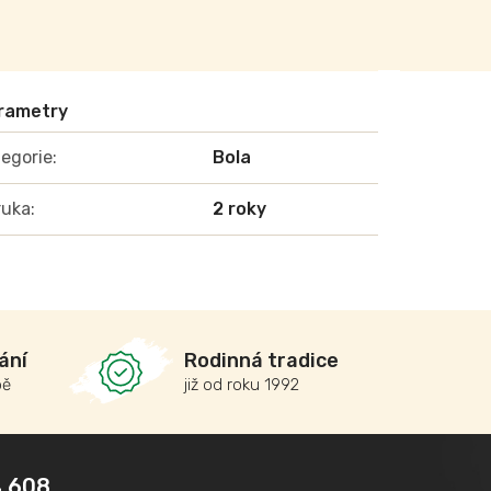
egorie
:
Bola
ruka
:
2 roky
ání
Rodinná tradice
bě
již od roku 1992
 608