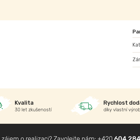
Kat
Zá
Kvalita
Rychlost dod
30 let zkušeností
díky vlastní výro
 zájem o realizaci? Zavolejte nám:
+420
604 284