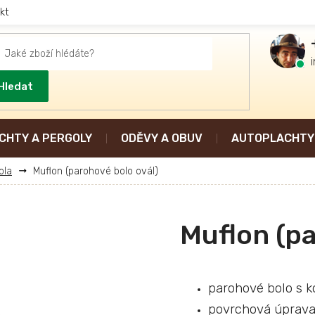
kt
Hledat
CHTY A PERGOLY
ODĚVY A OBUV
AUTOPLACHTY 
ola
Muflon (parohové bolo ovál)
Muflon (pa
parohové bolo s 
p
ovrchová úprava