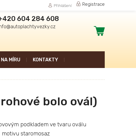
Registrace
Přihlášení
+420 604 284 608
info@autoplachtyvezky.cz
Nákupní
košík
NA MÍRU
KONTAKTY
rohové bolo ovál)
kovovým podkladem ve tvaru oválu
 motivu staromosaz