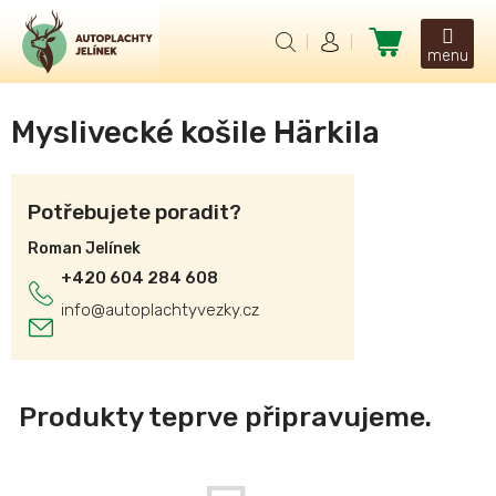
Přejít
na
Nákupní
obsah
košík
Myslivecké košile Härkila
Potřebujete poradit?
Roman Jelínek
+420 604 284 608
info
@
autoplachtyvezky.cz
Produkty teprve připravujeme.