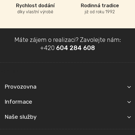
Rychlost dodání
Rodinná tradice
díky vlastní výrobě
již od roku 1992
Z
Máte zájem o realizaci? Zavolejte nám:
á
+420
604 284 608
p
a
t
Kontakt
í
Provozovna
Informace
Naše služby