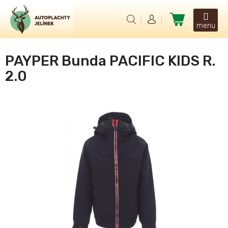
Přejít
na
Nákupní
obsah
košík
PAYPER Bunda PACIFIC KIDS R.
2.0