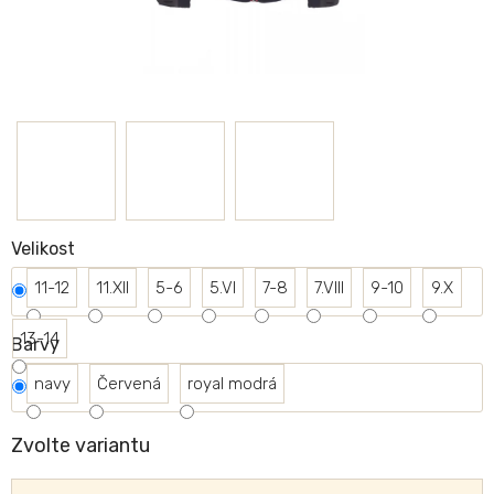
Velikost
11-12
11.XII
5-6
5.VI
7-8
7.VIII
9-10
9.X
13-14
Barvy
navy
Červená
royal modrá
Zvolte variantu