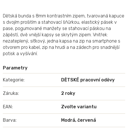
Dětská bunda s 8mm kontrastním zipem, tvarovaná kapuce
s dvojím prošitím a stahovací šňůrkou, elastický pásek v
pase, pogumované manžety se stahovací páskou na
zápěstí, dvě vnější kapsy se skrytým zipem. Vnitřek:
nezateplený, síťkový, jedna kapsa na zip na smartphone s
otvorem pro kabel, zip na hrudi a na zádech pro snadnější
potisk a vyšívání.
Kategorie
:
DĚTSKÉ pracovní oděvy
Záruka
:
2 roky
EAN
:
Zvolte variantu
Barva
:
Modrá, červená