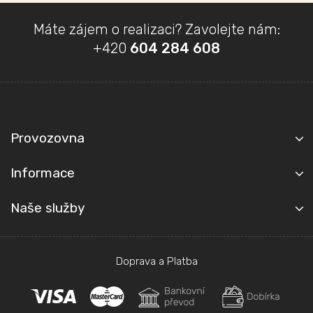
Z
Máte zájem o realizaci? Zavolejte nám:
á
+420
604 284 608
p
a
t
Kontakt
í
Provozovna
Informace
Naše služby
Doprava a Platba