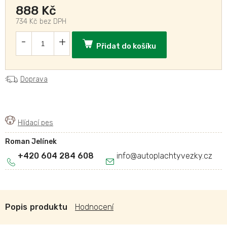
888 Kč
734 Kč bez DPH
Přidat do košíku
Doprava
Roman Jelínek
+420 604 284 608
info
@
autoplachtyvezky.cz
Popis
Hodnocení