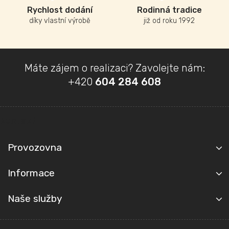
Rychlost dodání
Rodinná tradice
díky vlastní výrobě
již od roku 1992
Z
Máte zájem o realizaci? Zavolejte nám:
á
+420
604 284 608
p
a
t
Kontakt
í
Provozovna
Informace
Naše služby