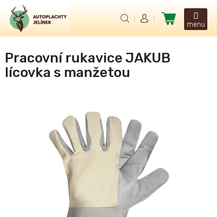
Přejít
na
Nákupní
obsah
košík
Pracovní rukavice JAKUB
lícovka s manžetou