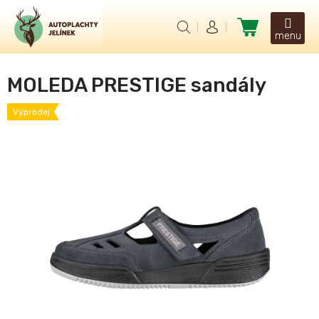
Přejít
na
Nákupní
obsah
košík
MOLEDA PRESTIGE sandály
Výprodej