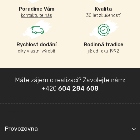
Poradíme Vám
Kvalita
kontaktujte nás
30 let zkušeností
Rychlost dodání
Rodinná tradice
díky vlastní výrobě
již od roku 1992
Z
Máte zájem o realizaci? Zavolejte nám:
á
+420
604 284 608
p
a
t
Kontakt
í
Provozovna