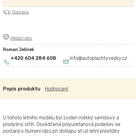
Doprava
Roman Jelínek
+420 604 284 608
info
@
autoplachtyvezky.cz
Popis
Hodnocení
U tohoto letního modelu byl zvolen měkký semišový a
prodyšný střih. Osvědčená polyuretanová podešev se
postará o tlumení rázů při došlapu ať už letní prestižky