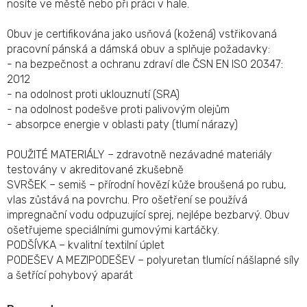
nosíte ve městě nebo při práci v hale.
Obuv je certifikována jako usňová (kožená) vstřikovaná
pracovní pánská a dámská obuv a splňuje požadavky:
- na bezpečnost a ochranu zdraví dle ČSN EN ISO 20347:
2012
- na odolnost proti uklouznutí (SRA)
- na odolnost podešve proti palivovým olejům
- absorpce energie v oblasti paty (tlumí nárazy)
POUŽITÉ MATERIÁLY – zdravotně nezávadné materiály
testovány v akreditované zkušebně
SVRŠEK – semiš – přírodní hovězí kůže broušená po rubu,
vlas zůstává na povrchu. Pro ošetření se používá
impregnační vodu odpuzující sprej, nejlépe bezbarvý. Obuv
ošetřujeme speciálními gumovými kartáčky.
PODŠÍVKA – kvalitní textilní úplet
PODEŠEV A MEZIPODEŠEV – polyuretan tlumící nášlapné síly
a šetřící pohybový aparát