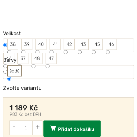
Velikost
38
39
40
41
42
43
45
46
44
37
48
47
Barvy
šedá
Zvolte variantu
1 189 Kč
983 Kč bez DPH
Přidat do košíku