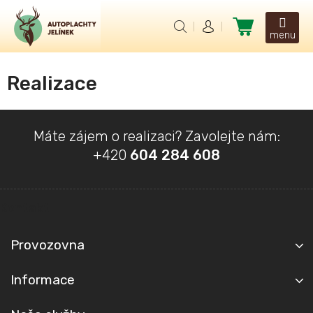
Přejít
na
Nákupní
obsah
košík
Realizace
Z
Máte zájem o realizaci? Zavolejte nám:
á
+420
604 284 608
p
a
t
Kontakt
í
Provozovna
Informace