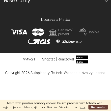
Naše služby
Doprava a Platba
Shoptet
|
Realizoval
Copyright 2026
Autoplachty Jelínek
. Všechna práva vyhrazena.
Tento web používá soubory cookie. Dalším procházením tohoto webu
vyjadřujete souhlas s jejich používáním.. Více informací
zde
.
Rozumím