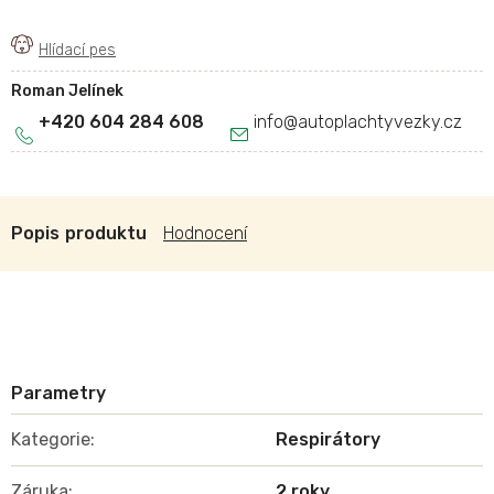
Roman Jelínek
+420 604 284 608
info
@
autoplachtyvezky.cz
Popis
Hodnocení
Kategorie
:
Respirátory
Záruka
:
2 roky