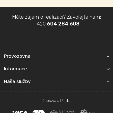
Z
Máte zájem o realizaci? Zavolejte nám:
á
+420
604 284 608
p
a
t
Kontakt
í
Provozovna
Informace
Naše služby
Doprava a Platba