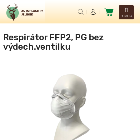
Přejít
na
Nákupní
obsah
košík
Respirátor FFP2, PG bez
výdech.ventilku