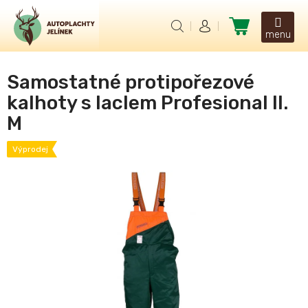
Přejít
na
Nákupní
obsah
košík
Samostatné protipořezové
kalhoty s laclem Profesional II.
M
Výprodej