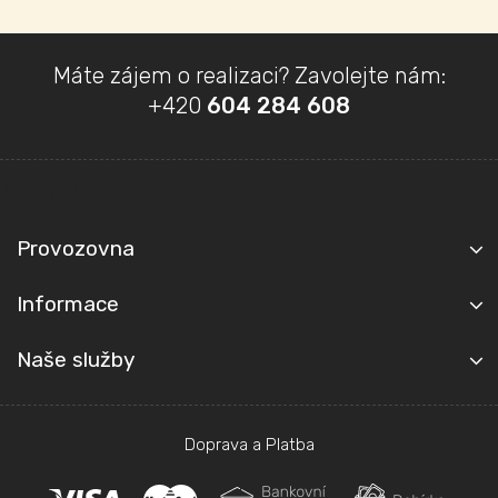
Z
Máte zájem o realizaci? Zavolejte nám:
á
+420
604 284 608
p
a
t
Kontakt
í
Provozovna
Informace
Naše služby
Doprava a Platba