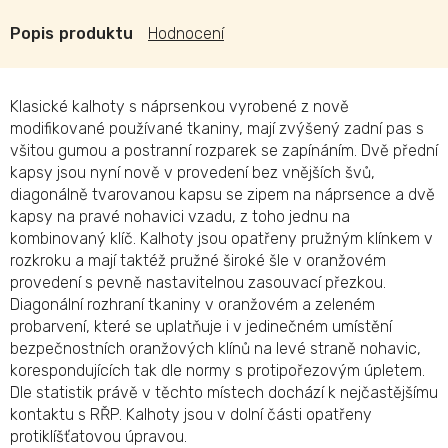
Popis
Hodnocení
Klasické kalhoty s náprsenkou vyrobené z nově
modifikované používané tkaniny, mají zvýšený zadní pas s
všitou gumou a postranní rozparek se zapínáním. Dvě přední
kapsy jsou nyní nově v provedení bez vnějších švů,
diagonálně tvarovanou kapsu se zipem na náprsence a dvě
kapsy na pravé nohavici vzadu, z toho jednu na
kombinovaný klíč. Kalhoty jsou opatřeny pružným klínkem v
rozkroku a mají taktéž pružné široké šle v oranžovém
provedení s pevně nastavitelnou zasouvací přezkou.
Diagonální rozhraní tkaniny v oranžovém a zeleném
probarvení, které se uplatňuje i v jedinečném umístění
bezpečnostních oranžových klínů na levé straně nohavic,
korespondujících tak dle normy s protipořezovým úpletem.
Dle statistik právě v těchto místech dochází k nejčastějšímu
kontaktu s RŘP. Kalhoty jsou v dolní části opatřeny
protiklíšťatovou úpravou.