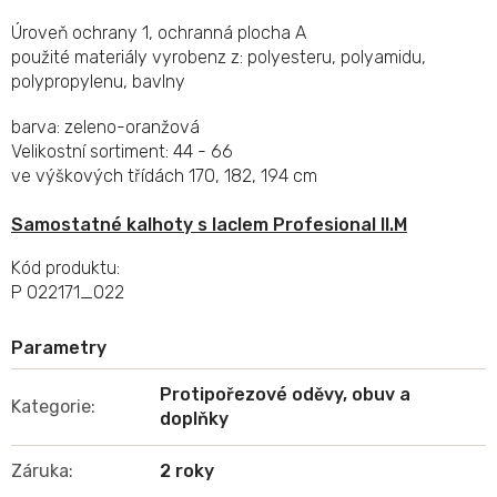
Úroveň ochrany 1, ochranná plocha A
použité materiály vyrobenz z: polyesteru, polyamidu,
polypropylenu, bavlny
barva: zeleno-oranžová
Velikostní sortiment: 44 - 66
ve výškových třídách 170, 182, 194 cm
Samostatné kalhoty s laclem Profesional II.M
Kód produktu:
P 022171_022
Protipořezové oděvy, obuv a
Kategorie
:
doplňky
Záruka
:
2 roky