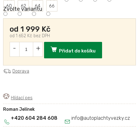
60
62
64
66
Zvolte variantu
od
1 999 Kč
od
1 652 Kč
bez DPH
Přidat do košíku
Doprava
Roman Jelínek
+420 604 284 608
info
@
autoplachtyvezky.cz