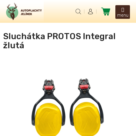
Přejít
na
Nákupní
obsah
košík
Sluchátka PROTOS Integral
žlutá