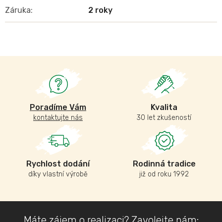
Záruka
:
2 roky
Poradíme Vám
Kvalita
kontaktujte nás
30 let zkušeností
Rychlost dodání
Rodinná tradice
díky vlastní výrobě
již od roku 1992
Z
Máte zájem o realizaci? Zavolejte nám: