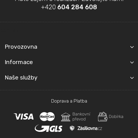
á
+420
604 284 608
p
a
t
Kontakt
í
Provozovna
Informace
Naše služby
Doprava a Platba