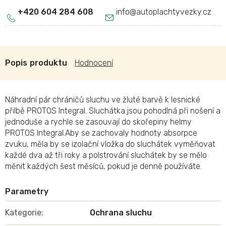
+420 604 284 608
info
@
autoplachtyvezky.cz
Popis
Hodnocení
Náhradní pár chráničů sluchu ve žluté barvě k lesnické
přilbě PROTOS Integral. Sluchátka jsou pohodlná při nošení a
jednoduše a rychle se zasouvají do skořepiny helmy
PROTOS Integral.Aby se zachovaly hodnoty absorpce
zvuku, měla by se izolační vložka do sluchátek vyměňovat
každé dva až tři roky a polstrování sluchátek by se mělo
měnit každých šest měsíců, pokud je denně používáte.
Kategorie
:
Ochrana sluchu