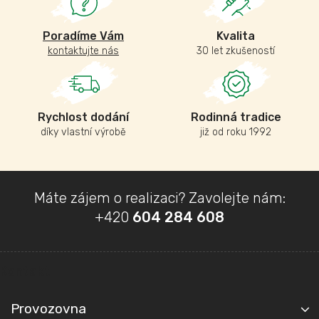
Poradíme Vám
Kvalita
kontaktujte nás
30 let zkušeností
Rychlost dodání
Rodinná tradice
díky vlastní výrobě
již od roku 1992
Z
Máte zájem o realizaci? Zavolejte nám:
á
+420
604 284 608
p
a
t
Kontakt
í
Provozovna