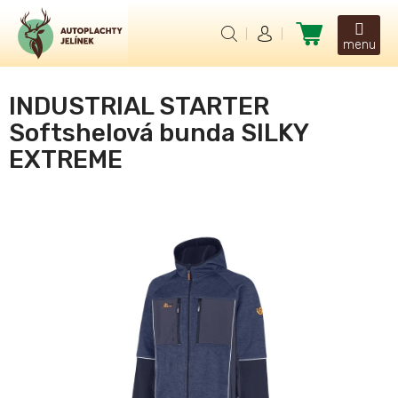
Přejít
na
Nákupní
obsah
košík
INDUSTRIAL STARTER
Softshelová bunda SILKY
EXTREME