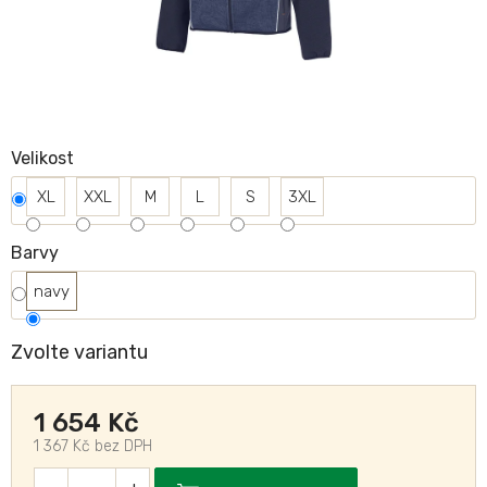
Velikost
XL
XXL
M
L
S
3XL
Barvy
navy
Zvolte variantu
1 654 Kč
1 367 Kč bez DPH