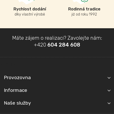
Rychlost dodání
Rodinná tradice
díky vlastní výrobě
již od roku 1992
Z
Máte zájem o realizaci? Zavolejte nám:
á
+420
604 284 608
p
a
t
Kontakt
í
Provozovna
Informace
Naše služby