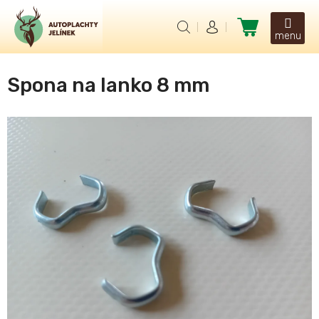
Přejít
na
Nákupní
obsah
košík
Spona na lanko 8 mm