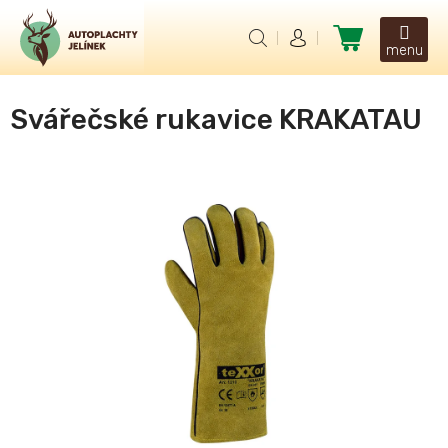
Přejít
na
Nákupní
obsah
košík
Svářečské rukavice KRAKATAU