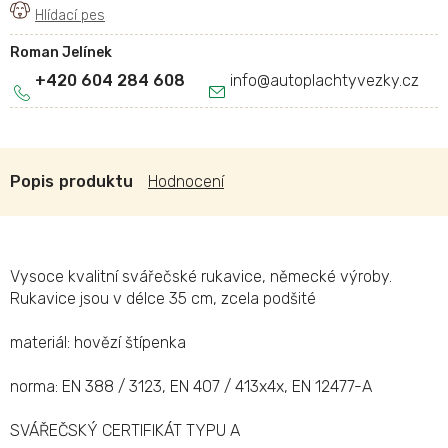
Roman Jelínek
+420 604 284 608
info
@
autoplachtyvezky.cz
Popis
Hodnocení
Vysoce kvalitní svářečské rukavice, německé výroby.
Rukavice jsou v délce 35 cm, zcela podšité
materiál: hovězí štípenka
norma: EN 388 / 3123, EN 407 / 413x4x, EN 12477-A
SVÁŘEČSKÝ CERTIFIKÁT TYPU A