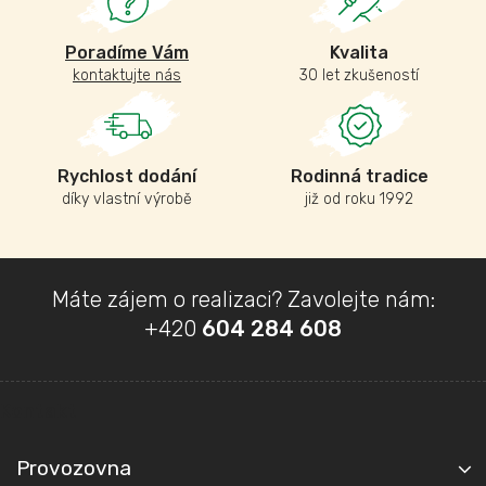
Poradíme Vám
Kvalita
kontaktujte nás
30 let zkušeností
Rychlost dodání
Rodinná tradice
díky vlastní výrobě
již od roku 1992
Z
Máte zájem o realizaci? Zavolejte nám:
á
+420
604 284 608
p
a
t
Kontakt
í
Provozovna