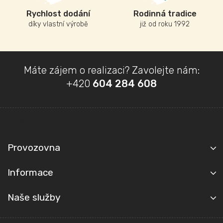
Rychlost dodání
Rodinná tradice
díky vlastní výrobě
již od roku 1992
Z
Máte zájem o realizaci? Zavolejte nám:
á
+420
604 284 608
p
a
t
Kontakt
í
Provozovna
Informace
Naše služby