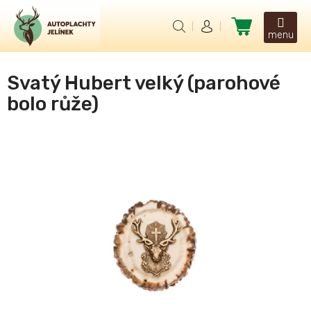
Přejít
na
Nákupní
obsah
košík
Svatý Hubert velký (parohové
bolo růže)