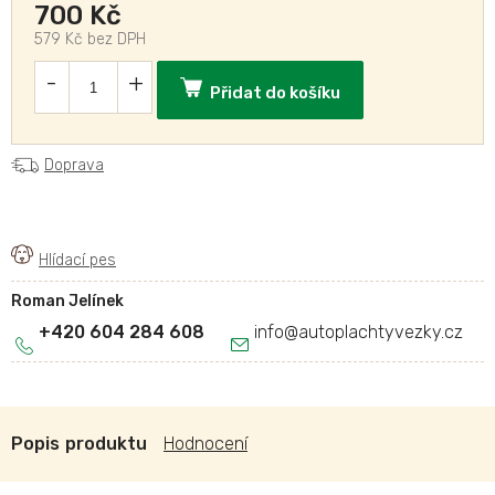
700 Kč
579 Kč bez DPH
Přidat do košíku
Doprava
Roman Jelínek
+420 604 284 608
info
@
autoplachtyvezky.cz
Popis
Hodnocení