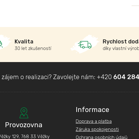
Kvalita
Rychlost dod
30 let zkušeností
díky vlastní výro
 zájem o realizaci? Zavolejte nám:
+420
604 284
Informace
Doprava a platba
Provozovna
Záruka spokojenosti
Věžky 129, 768 33 Věžky
Ochrana osobních údajů