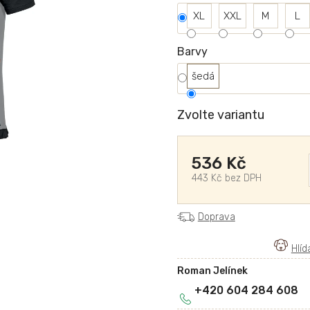
XL
XXL
M
L
Barvy
šedá
Zvolte variantu
536 Kč
443 Kč bez DPH
Doprava
Roman Jelínek
+420 604 284 608