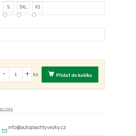
S
3XL
XS
Přidat do košíku
info
@
autoplachtyvezky.cz