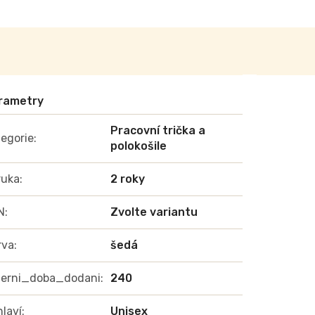
Pracovní trička a
egorie
:
polokošile
ruka
:
2 roky
N
:
Zvolte variantu
rva
:
šedá
terni_doba_dodani
:
240
laví
:
Unisex