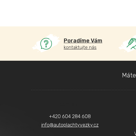
Poradíme Vám
kontaktujte nás
Z
Máte
á
p
a
Kontakt
t
+420 604 284 608
í
info
@
autoplachtyvezky.cz