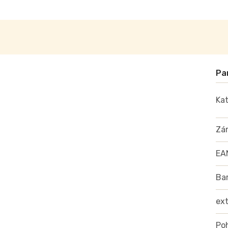
Kat
Zá
EA
Ba
ex
Poh