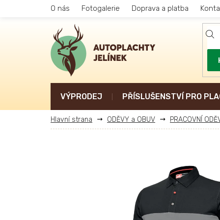
Přejít
O nás
Fotogalerie
Doprava a platba
Konta
na
obsah
VÝPRODEJ
PŘÍSLUŠENSTVÍ PRO PLA
ODĚVY a OBUV
PRACOVNÍ ODĚ