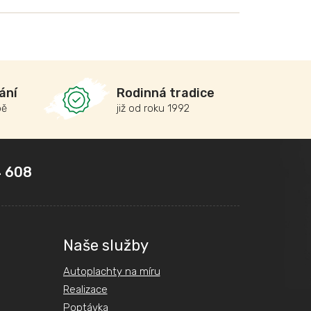
ání
Rodinná tradice
bě
již od roku 1992
 608
Naše služby
Autoplachty na míru
Realizace
Poptávka