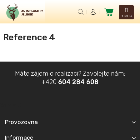
Přejít
na
Nákupní
obsah
košík
Reference 4
Z
Máte zájem o realizaci? Zavolejte nám:
á
+420
604 284 608
p
a
t
Kontakt
í
Provozovna
Informace