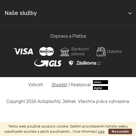
Naše služby
Doprava a Platba
Shoptet
|
Realizoval
Copyright 2026
Autoplachty Jelínek
. Všechna práva vyhrazena.
Tento web používá soubory cookie. Dalším procházením tohoto webu
vyjadřujete souhlas s jejich používáním.. Více informací
zde
.
Rozumím