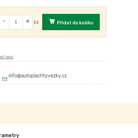
Přidat do košíku
info
@
autoplachtyvezky.cz