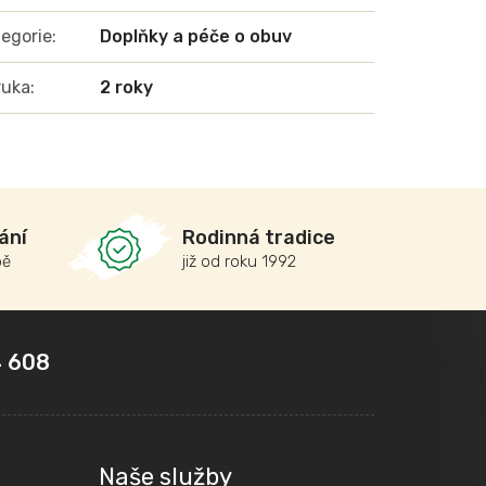
egorie
:
Doplňky a péče o obuv
ruka
:
2 roky
ání
Rodinná tradice
bě
již od roku 1992
 608
Naše služby