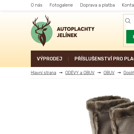
Přejít
O nás
Fotogalerie
Doprava a platba
Konta
na
obsah
VÝPRODEJ
PŘÍSLUŠENSTVÍ PRO PLA
ODĚVY a OBUV
OBUV
Doplň