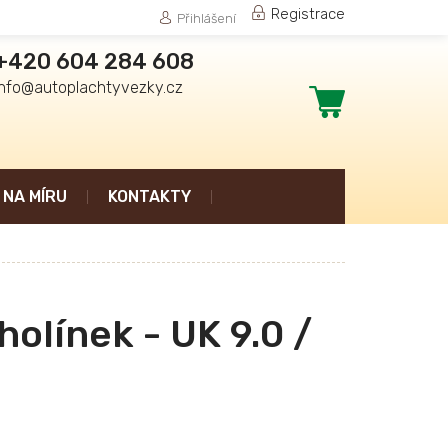
Registrace
Přihlášení
+420 604 284 608
info@autoplachtyvezky.cz
Nákupní
košík
NA MÍRU
KONTAKTY
holínek - UK 9.0 /