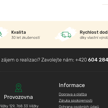
Kvalita
Rychlost dod
30 let zkušeností
díky vlastní výro
 zájem o realizaci? Zavolejte nám:
+420
604 284
Informace
Doprava a platba
Provozovna
Záruka spokojenosti
Věžky 129, 768 33 Věžky
Ochrana osobních údajů