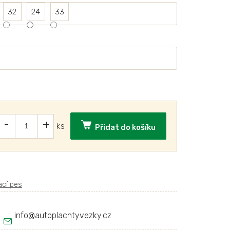
32
24
33
Přidat do košíku
info
@
autoplachtyvezky.cz