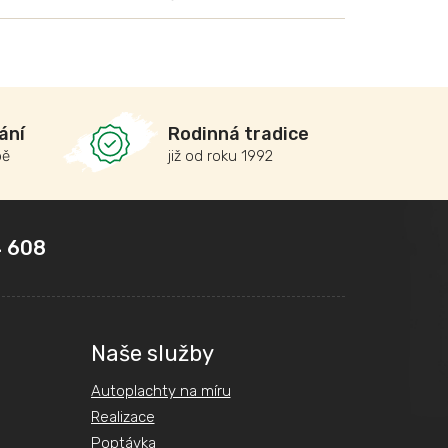
ání
Rodinná tradice
bě
již od roku 1992
 608
Naše služby
Autoplachty na míru
Realizace
Poptávka