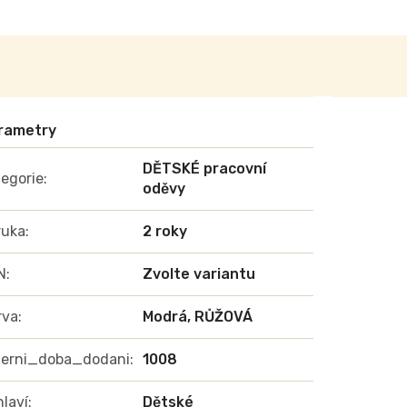
DĚTSKÉ pracovní
egorie
:
oděvy
ruka
:
2 roky
N
:
Zvolte variantu
rva
:
Modrá, RŮŽOVÁ
terni_doba_dodani
:
1008
laví
:
Dětské