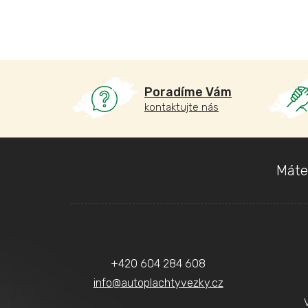
Poradíme Vám
kontaktujte nás
Z
Máte
á
p
a
Kontakt
t
+420 604 284 608
í
info
@
autoplachtyvezky.cz