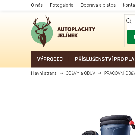
Přejít
O nás
Fotogalerie
Doprava a platba
Konta
na
obsah
VÝPRODEJ
PŘÍSLUŠENSTVÍ PRO PLA
ODĚVY a OBUV
PRACOVNÍ ODĚ