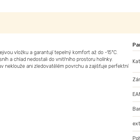
ejivou vložku a garantují tepelný komfort až do -15°C.
níh a chlad nedostali do vnitřního prostoru holínky.
Kat
uv neklouže ani zledovatělém povrchu a zajišťuje perfektní
Zá
EA
Ba
ex
Poh