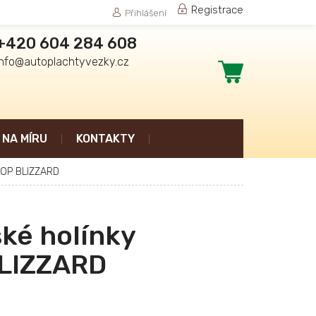
Registrace
Přihlášení
+420 604 284 608
info@autoplachtyvezky.cz
Nákupní
košík
NA MÍRU
KONTAKTY
LOP BLIZZARD
ké holínky
LIZZARD