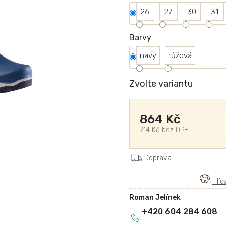
26
27
30
31
Barvy
navy
růžová
Zvolte variantu
864 Kč
714 Kč bez DPH
Doprava
Roman Jelínek
+420 604 284 608